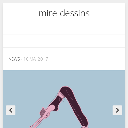
Skip
mire-dessins
to
content
NEWS
· 10 MAI 2017