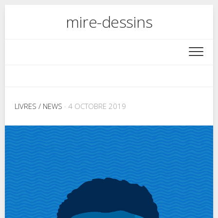
Skip
mire-dessins
to
content
LIVRES
/
NEWS
· 4 OCTOBRE 2019