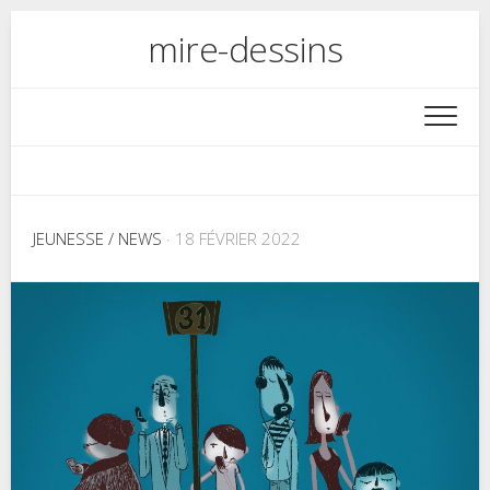
Skip
mire-dessins
to
content
JEUNESSE
/
NEWS
· 18 FÉVRIER 2022